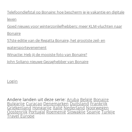
Telefoondiefstal op Bonaire: hoe bescherm je je vakantie en digitale
leven
Goed nieuws voor winterzonliefhebbers: meer KLM-vluchten naar
Bonaire
57ste editie van de Regatta Bonaire, het grootste zeil- en
watersportevenement
Winactie: Heb jij de mooiste foto van Bonaire?
John Soliano nieuwe Gezaghebber van Bonaire
Login
Andere landen uit deze serie:
Aruba
België
Bonaire
Bulgarije
Curaçao
Denemarken
Duitsland
Frankrijk
Griekenland
Hongarije
Italië
Nederland
Noorwegen
Oostenrijk
Portugal
Roemenië
Slowakije
Spanje
Turkije
Travel Europe