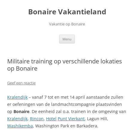
Ga
naar
Bonaire Vakantieland
de
inhoud
Vakantie op Bonaire
Menu
Militaire training op verschillende lokaties
op Bonaire
Geef een reactie
Kralendijk
– vanaf 7 tot en met 14 april aanstaande zullen
er oefeningen van de landmachtcompagnie plaatsvinden
op
Bonaire
. De eenheid zal o.a. trainen in de omgeving van
Kralendijk
,
Rincon
,
Hotel
Punt Vierkant
, Lagun HilI,
Washikemba
, Washington Park en Barkadera.