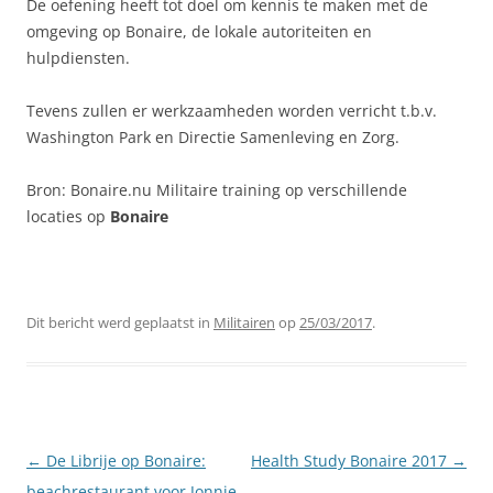
De oefening heeft tot doel om kennis te maken met de
omgeving op Bonaire, de lokale autoriteiten en
hulpdiensten.
Tevens zullen er werkzaamheden worden verricht t.b.v.
Washington Park en Directie Samenleving en Zorg.
Bron: Bonaire.nu Militaire training op verschillende
locaties op
Bonaire
Dit bericht werd geplaatst in
Militairen
op
25/03/2017
.
Berichtnavigatie
←
De Librije op Bonaire:
Health Study Bonaire 2017
→
beachrestaurant voor Jonnie