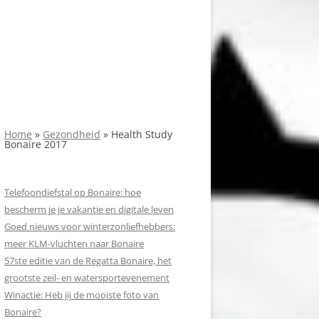
Home
»
Gezondheid
»
Health Study
Bonaire 2017
Telefoondiefstal op Bonaire: hoe
bescherm je je vakantie en digitale leven
Goed nieuws voor winterzonliefhebbers:
meer KLM-vluchten naar Bonaire
57ste editie van de Regatta Bonaire, het
grootste zeil- en watersportevenement
Winactie: Heb jij de mooiste foto van
Bonaire?