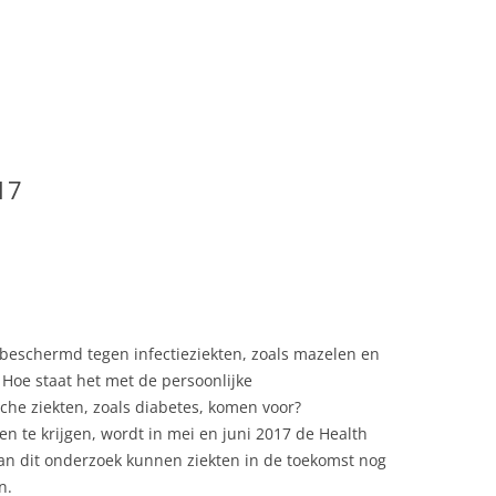
VAKANTIELAND
OVER SITE BEHEER BONAIRE
VAKANTIELAND
PRIVACYVERKLARING
AI
VERASEC COOKIEVERKLARING
17
IONAAL MARINE
SITEMAP
ZOEKEN
IA
ARDEN BONAIRE
beschermd tegen infectieziekten, zoals mazelen en
Hoe staat het met de persoonlijke
EACH OP BONAIRE,
he ziekten, zoals diabetes, komen voor?
VERBORGEN CHARME
 te krijgen, wordt in mei en juni 2017 de Health
IJ
CH
van dit onderzoek kunnen ziekten in de toekomst nog
n.