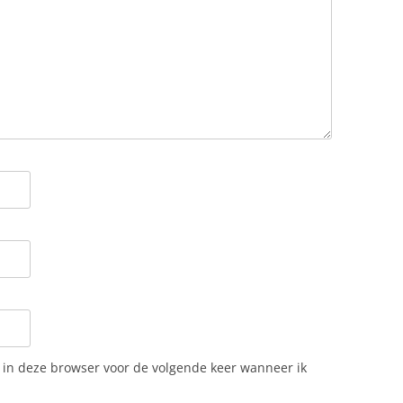
RIS
ERA
H
-SLAGBAAI
RK
n in deze browser voor de volgende keer wanneer ik
 / MARIA BAHN