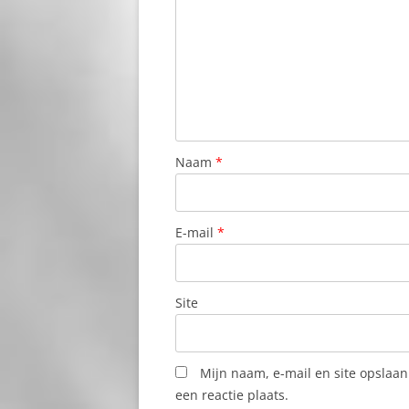
GOLF
SUBI BRANDA
GROTTEN OP BONAIRE
TANKI BENTO
HILMA HOOKER
TANKI PARIBA
HOMO’S LESBIENNES EN BI
TE AMO BEAC
SEXUELEN (HOLEBI) OP BONAIRE
Naam
*
TERA CORA
HUIS KOPEN OP BONAIRE
TERA KORÁ
HUISDIEREN MEE NAAR BONAIRE
E-mail
*
WASHIKEMBA
JETLEG
WASHINGTON
KAJAK VAREN
NATIONAL PA
Site
KARKO SLAK
WEBER’S JOY
KERKDIENSTEN OP BONAIRE
Mijn naam, e-mail en site opslaa
WIND JAMMER
een reactie plaats.
KERST OP BONAIRE: CARIBISCHE