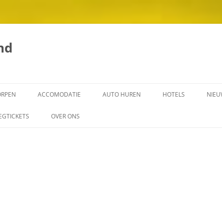
nd
ORPEN
ACCOMODATIE
AUTO HUREN
HOTELS
NIEU
EN OP BONAIRE
IEGTICKETS
OVER ONS
ONAIRE
ADVERTEREN VAKANTIEHUISJES,
CAMPINGS UIT BONAIRE OP DE
NEDERLANDSE MARKT.
BEACH
COPYRIGHT BONAIRE
VAKANTIELAND
OPMERKINGEN BONAIRE
RE