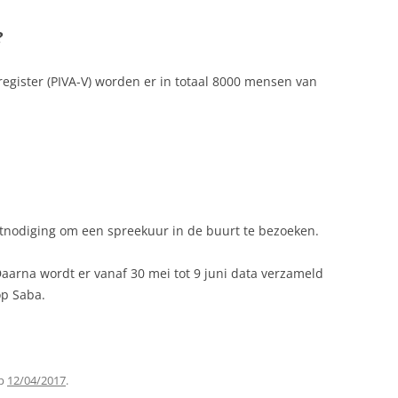
?
ROE
register (PIVA-V) worden er in totaal 8000 mensen van
E
E
itnodiging om een spreekuur in de buurt te bezoeken.
Daarna wordt er vanaf 30 mei tot 9 juni data verzameld
op Saba.
RPATA
ARK RINCON: WAAR
p
12/04/2017
.
ULTUUR