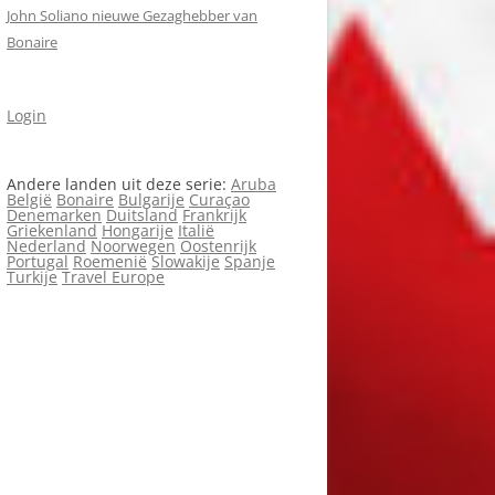
John Soliano nieuwe Gezaghebber van
Bonaire
Login
Andere landen uit deze serie:
Aruba
België
Bonaire
Bulgarije
Curaçao
Denemarken
Duitsland
Frankrijk
Griekenland
Hongarije
Italië
Nederland
Noorwegen
Oostenrijk
Portugal
Roemenië
Slowakije
Spanje
Turkije
Travel Europe