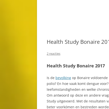
NEDERLANDSE WEST INDISCHE
BEROEMDE MENSEN VAN
BELNEM
KOLONIEN
BONAIRE
BISE MORTO
1936 EERSTE VLUCHT NAAR
BESTE TIJD OM BONAIRE TE
BONAIRE
BLUE HOLE
BEZOEKEN
BOCA SLAGBA
BEVOLKING
Health Study Bonaire 20
BONAIRE NAT
BIBLIOTHEEK
2 reacties
PARK
BIOSCOOP
BOVEN BOLIV
Health Study Bonaire 2017
BONAIRE MARITIME DAY
BUTTERFLY G
Is de
bevolking
op Bonaire voldoende 
BONTUK
polio? En hoe vaak komt dengue voor? 
CHACHACHA B
leefomstandigheden en welke chronisc
BOOTVERHUUR
ONTDEK DE 
Om antwoord op deze en andere vragen
CADUSHY LIKEUR DISTILLEERDER
DONKEY BEA
Study uitgevoerd. Met de resultaten 
beter voorkómen en bestreden worde
CAFÉ’S
DOS POS