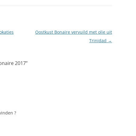
N
okaties
Oostkust Bonaire vervuild met olie uit
Trinidad
→
onaire 2017
”
CH
SINTERKLAAS
P
vinden ?