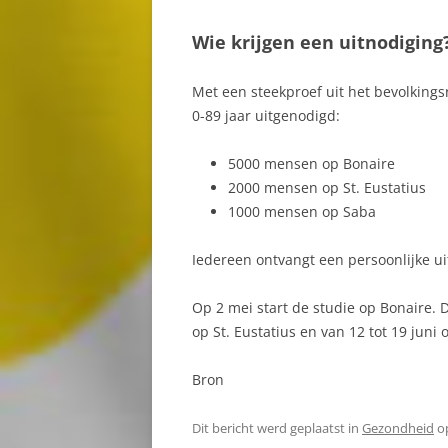
Wie krijgen een uitnodiging
CAMPINGS OP BONAIRE
GOEROEBOE
CARNAVAL BONAIRE
GOTO MEER
Met een steekproef uit het bevolkings
0-89 jaar uitgenodigd:
CASINOBEZOEK
HATO BONAIR
5000 mensen op Bonaire
CRIMINALITEIT OP BONAIRE
JIBE CITY
2000 mensen op St. Eustatius
CULTUUR OP BONAIRE
KLEIN BONAIR
1000 mensen op Saba
DIEPZEEVISSEN
KRALENDIJK
Iedereen ontvangt een persoonlijke u
DIVI-DIVI BOOM (CAESALPINIA
LAC
Op 2 mei start de studie op Bonaire. 
CORIARIA)
LACBAAI
op St. Eustatius en van 12 tot 19 juni 
DOUANE
LANDHUIS KA
Bron
DRINKWATER
LANDSCHAPSP
Dit bericht werd geplaatst in
Gezondheid
o
DRUGSGEBRUIK
NATUUR EN C