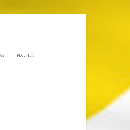
WS
RECEPTEN
ANANASRIJST
BIER VAN BONAIRE
FUNCHI
HAM DI PASKU (ANTILLIAANSE
KERSTHAM)
PISKA KAYENTE VAN BONAIRE