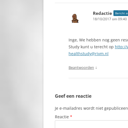
FORT ORANJE EN HAAR
PLAYA
VUURTOREN
Redactie
Bericht a
PLAYA BENGE
18/10/2017 om 09:40
FOTOGRAFEREN
PLAYA CHIQU
GEBRUIK VAN DRONES IN
PLAYA FUNCH
Inge, We hebben nog geen resu
BONAIRE: WAT TOERISTEN
Study kunt u terecht op
http:/
MOETEN WETEN
PUNT VIERKA
healthstudy@rivm.nl
GEHANDICAPTEN
REPUBLIEK
↓
Beantwoorden
GEITENBOERDERIJ
RINCON
GELDZAKEN
ROOI LAMOE
GESCHIEDENIS
Geef een reactie
SALINAS (ZO
GEZONDHEID
Je e-mailadres wordt niet gepubliceer
SERU GRANDI
Reactie
*
GODSDIENST
SERU LARGU