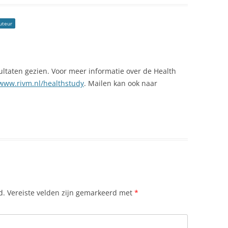
uteur
ITU
I
ltaten gezien. Voor meer informatie over de Health
/www.rivm.nl/healthstudy
. Mailen kan ook naar
NT
NCHI
UTPANNEN)
d.
Vereiste velden zijn gemarkeerd met
*