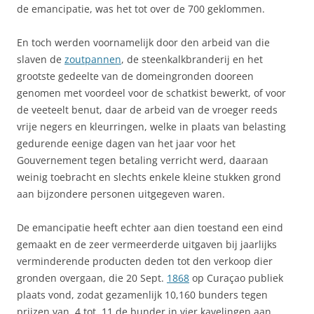
de emancipatie, was het tot over de 700 geklommen.
En toch werden voornamelijk door den arbeid van die
slaven de
zoutpannen
, de steenkalkbranderij en het
grootste gedeelte van de domeingronden dooreen
genomen met voordeel voor de schatkist bewerkt, of voor
de veeteelt benut, daar de arbeid van de vroeger reeds
vrije negers en kleurringen, welke in plaats van belasting
gedurende eenige dagen van het jaar voor het
Gouvernement tegen betaling verricht werd, daaraan
weinig toebracht en slechts enkele kleine stukken grond
aan bijzondere personen uitgegeven waren.
De emancipatie heeft echter aan dien toestand een eind
gemaakt en de zeer vermeerderde uitgaven bij jaarlijks
verminderende producten deden tot den verkoop dier
gronden overgaan, die 20 Sept.
1868
op Curaçao publiek
plaats vond, zodat gezamenlijk 10,160 bunders tegen
prijzen van  4 tot  11 de bunder in vier kavelingen aan