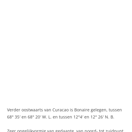
Verder oostwaarts van Curacao is Bonaire gelegen, tussen
68° 35′ en 68° 20′ W. L. en tussen 12°4′ en 12° 26′ N. B.
Zeer ongelijkvormig van gedaante, van noord- tot zuidpunt