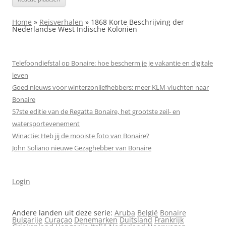
Home
»
Reisverhalen
»
1868 Korte Beschrijving der
Nederlandse West Indische Kolonien
Telefoondiefstal op Bonaire: hoe bescherm je je vakantie en digitale
leven
Goed nieuws voor winterzonliefhebbers: meer KLM-vluchten naar
Bonaire
57ste editie van de Regatta Bonaire, het grootste zeil- en
watersportevenement
Winactie: Heb jij de mooiste foto van Bonaire?
John Soliano nieuwe Gezaghebber van Bonaire
Login
Andere landen uit deze serie:
Aruba
België
Bonaire
Bulgarije
Curaçao
Denemarken
Duitsland
Frankrijk