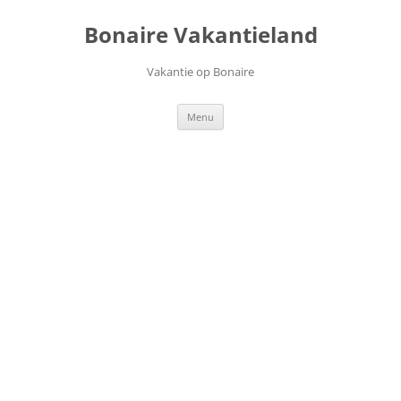
Ga
naar
Bonaire Vakantieland
de
inhoud
Vakantie op Bonaire
Menu