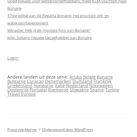
Goed nieuws voor winterzonliefhebbers: meer KLM-vluchten naar
Bonaire
57ste editie van de Regatta Bonaire, het grootste zeil- en
watersportevenement
Winactie: Heb jij de mooiste foto van Bonaire?
John Soliano nieuwe Gezaghebber van Bonaire
Login
Andere landen uit deze serie:
Aruba
België
Bonaire
Bulgarije
Curaçao
Denemarken
Duitsland
Frankrijk
Griekenland
Hongarije
Italië
Nederland
Noorwegen
Oostenrijk
Portugal
Roemenië
Slowakije
Spanje
Turkije
Travel Europe
Privacyverklaring
Ondersteund door WordPress