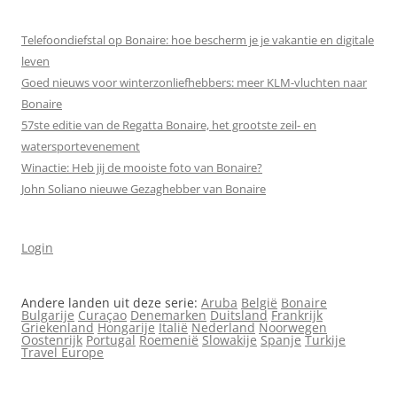
Telefoondiefstal op Bonaire: hoe bescherm je je vakantie en digitale
leven
Goed nieuws voor winterzonliefhebbers: meer KLM-vluchten naar
Bonaire
57ste editie van de Regatta Bonaire, het grootste zeil- en
watersportevenement
Winactie: Heb jij de mooiste foto van Bonaire?
John Soliano nieuwe Gezaghebber van Bonaire
Login
Andere landen uit deze serie:
Aruba
België
Bonaire
Bulgarije
Curaçao
Denemarken
Duitsland
Frankrijk
Griekenland
Hongarije
Italië
Nederland
Noorwegen
Oostenrijk
Portugal
Roemenië
Slowakije
Spanje
Turkije
Travel Europe